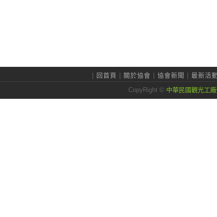
|
回首頁
|
關於協會
|
協會新聞
|
最新活
CopyRight ©
中華民國觀光工廠