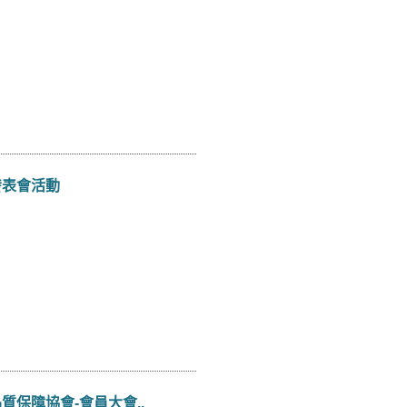
發表會活動
保障協會-會員大會..