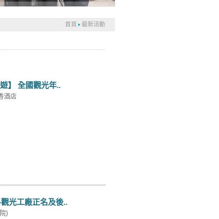
首頁
最新活動
遊】 全國觀光年..
香酒店
-觀光工廠正名及後..
院)