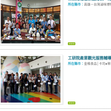
所在縣市：
高雄－台灣滷味博
工研院產業觀光服務輔導
所在縣市：
金格食品│卡司●