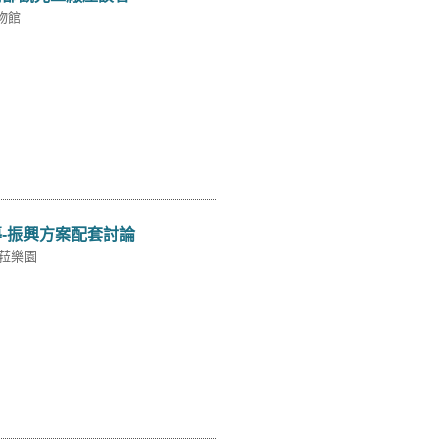
物館
-振興方案配套討論
蒂菈樂園