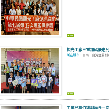
觀光工廠三重加碼優惠
所在縣市：
台南－台灣金屬創
工業局楊伯耕副局長－