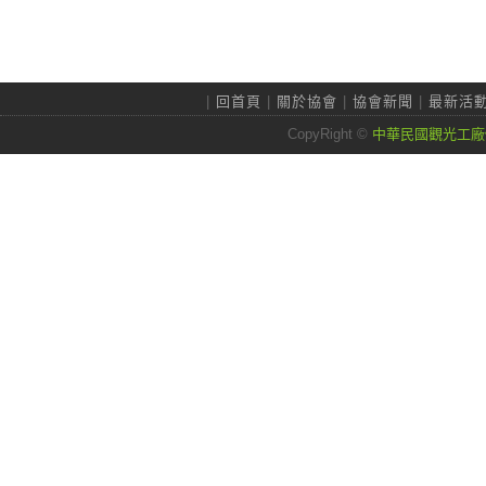
|
回首頁
|
關於協會
|
協會新聞
|
最新活
CopyRight ©
中華民國觀光工廠