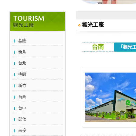
觀光工廠
基隆
台南
「觀光
新北
台北
桃園
新竹
苗栗
台中
彰化
南投