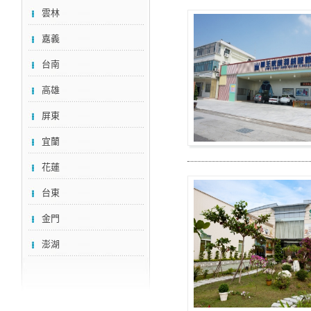
雲林
嘉義
台南
高雄
屏東
宜蘭
花蓮
台東
金門
澎湖