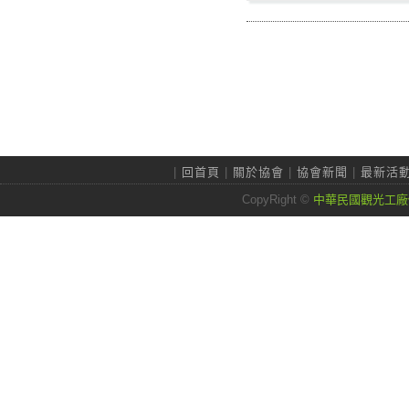
|
回首頁
|
關於協會
|
協會新聞
|
最新活
CopyRight ©
中華民國觀光工廠